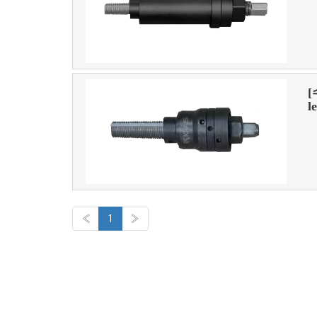
[
l
«
1
»