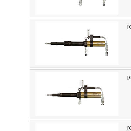
[
[
[