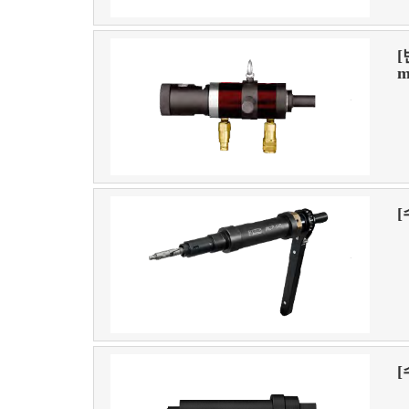
[
m
[
[