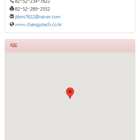
82-52-234-7822
82-52-289-2552
jtkim7822@naver.com
www.changjotech.co.kr
지도