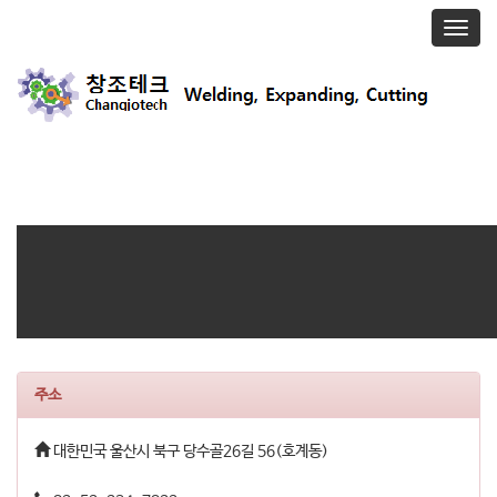
T
o
g
g
l
e
n
a
v
i
g
a
t
i
o
n
주소
대한민국 울산시 북구 당수골26길 56(호계동)