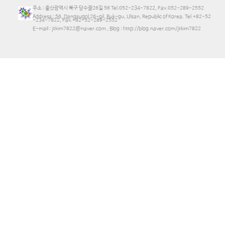
주소 : 울산광역시 북구 당수골26길 56 Tel.052-234-7822, Fax.052-289-2552
Address : 56, Dangsugol 26-gil, Buk-gu, Ulsan, Republic of Korea. Tel.+82-52
-234-7822, Fax.+82-52-289-2552
E-mail : jtkim7822@naver.com , Blog : http://blog.naver.com/jtkim7822