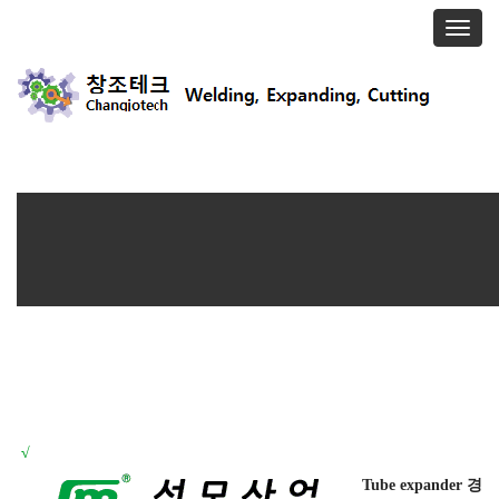
T
o
g
g
l
e
n
a
v
i
g
a
t
i
o
n
√
Tube expander 경