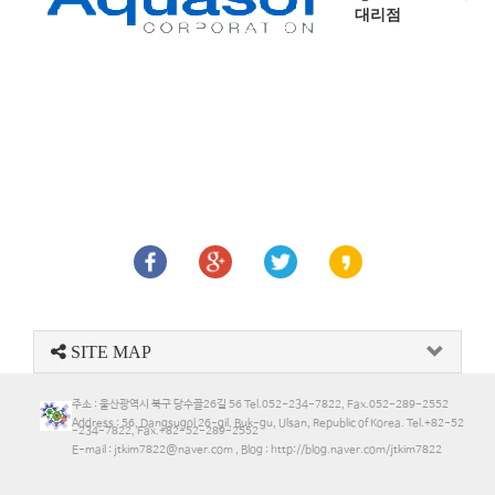
대리점
SITE MAP
주소 : 울산광역시 북구 당수골26길 56 Tel.052-234-7822, Fax.052-289-2552
Address : 56, Dangsugol 26-gil, Buk-gu, Ulsan, Republic of Korea. Tel.+82-52
-234-7822, Fax.+82-52-289-2552
E-mail : jtkim7822@naver.com , Blog : http://blog.naver.com/jtkim7822