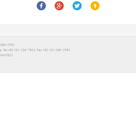
-289-2552
Korea. Tel.+82-52-234-7822, Fax.+82-52-289-2552
jtkim7822