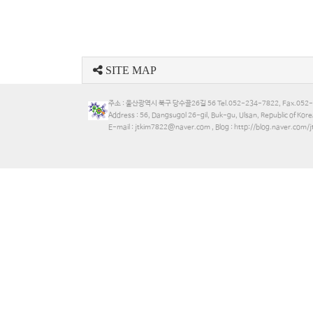
SITE MAP
주소 : 울산광역시 북구 당수골26길 56 Tel.052-234-7822, Fax.052
Address : 56, Dangsugol 26-gil, Buk-gu, Ulsan, Republic of 
E-mail : jtkim7822@naver.com , Blog : http://blog.naver.com/